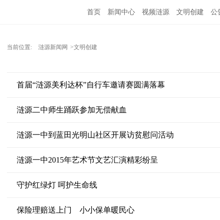
首页
新闻中心
视频涟源
文明创建
公
当前位置:
涟源新闻网
>文明创建
首届“涟源美利达杯”自行车邀请赛圆满落幕
涟源二中师生踊跃参加无偿献血
涟源一中到蓝田光明山社区开展访贫慰问活动
涟源一中2015年艺术节文艺汇演精彩纷呈
守护红绿灯 呵护生命线
保险理赔送上门 小小保单暖民心