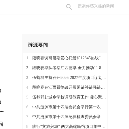
涟源要闻
1
段晓赛调研暑期爱心托管和12345热线“领导接听日”工作：在办好民生实事中打通基层治理“最后一米”
2
段晓赛率队考察江西德孚 全力推动11.8亿元循环经济项目提速增效
3
伍鹤群主持召开2026-2027年度项目谋划调度会
4
段晓赛在江西景德镇开展延链补链强链招商 围绕“三电一钛”精准发力
深
5
伍鹤群赴城乡学校调研教育工作 凝心聚力推动涟源教育高质量发展
0
6
中共涟源市第十四届委员会举行第一次全体会议 段晓赛当选市委书记 伍鹤群周杨当选市委副书记
广
7
中共涟源市第十四届纪律检查委员会举行第一次全体会议
局
8
践行“文旅兴城” 两大高端民宿项目集中签约开工 全力打造“湖湘地区文旅康养名城”