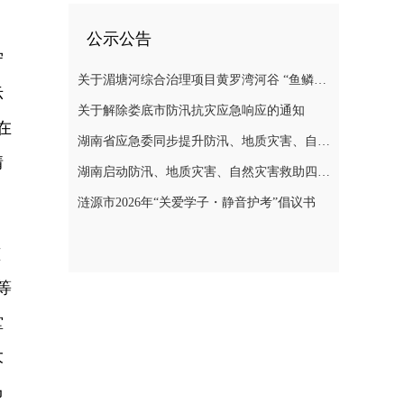
公示公告
守
关于湄塘河综合治理项目黄罗湾河谷 “鱼鳞坝”区域不对外开放的公告
示
关于解除娄底市防汛抗灾应急响应的通知
在
湖南省应急委同步提升防汛、地质灾害、自然灾害救助应急响应至三级
情
湖南启动防汛、地质灾害、自然灾害救助四级应急响应
涟源市2026年“关爱学子・静音护考”倡议书
孩
等
堂
大
马