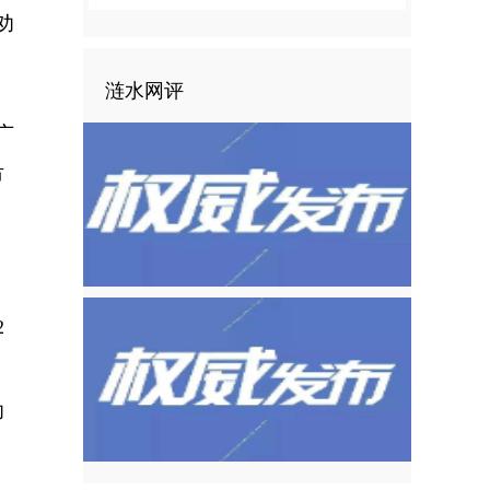
劝
涟水网评
广
市
2
，
劝