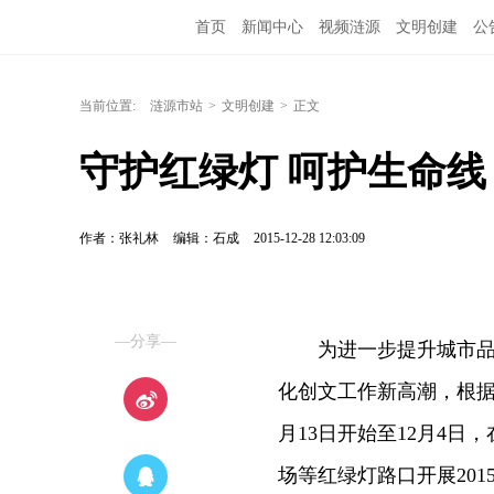
首页
新闻中心
视频涟源
文明创建
公
当前位置:
涟源市站
>
文明创建
>
正文
守护红绿灯 呵护生命线
作者：张礼林
编辑：石成
2015-12-28 12:03:09
—分享—
为进一步提升城市品位
化创文工作新高潮，根据
月13日开始至12月4
场等红绿灯路口开展201