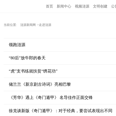
首页
新闻中心
视频涟源
文明创建
公
当前位置:
涟源新闻网
>走进涟源
领跑涟源
“80后”放牛郎的春天
“虎”支书练就扶贫“绣花功”
储兰兰《新京剧古诗词》亮相巴黎
《芳华》遇上《奇门遁甲》 名导佳作正面交锋
徐克谈新版《奇门遁甲》：对于经典，要尝试表现出不同