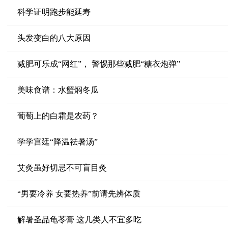
科学证明跑步能延寿
头发变白的八大原因
减肥可乐成“网红”， 警惕那些减肥“糖衣炮弹”
美味食谱：水蟹焖冬瓜
葡萄上的白霜是农药？
学学宫廷“降温祛暑汤”
艾灸虽好切忌不可盲目灸
“男要冷养 女要热养”前请先辨体质
解暑圣品龟苓膏 这几类人不宜多吃