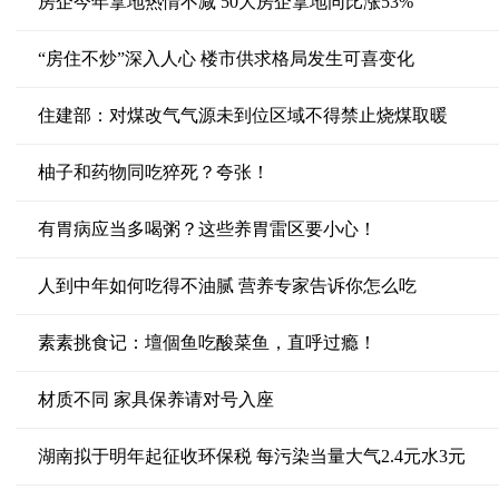
房企今年拿地热情不减 50大房企拿地同比涨53%
“房住不炒”深入人心 楼市供求格局发生可喜变化
住建部：对煤改气气源未到位区域不得禁止烧煤取暖
柚子和药物同吃猝死？夸张！
有胃病应当多喝粥？这些养胃雷区要小心！
人到中年如何吃得不油腻 营养专家告诉你怎么吃
素素挑食记：壇個鱼吃酸菜鱼，直呼过瘾！
材质不同 家具保养请对号入座
湖南拟于明年起征收环保税 每污染当量大气2.4元水3元