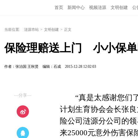
首页
新闻中心
视频涟源
文明创建
公
当前位置:
涟源市站
>
文明创建
>
正文
保险理赔送上门　小小保单
作者：张治国 王秋贤
编辑：石成
2015-12-28 12:02:03
—分享—
“真是太感谢您们了，
计划生育协会会长张良
险公司涟源分公司的领
来25000元意外伤害