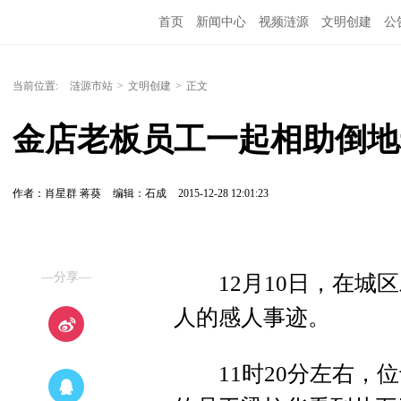
首页
新闻中心
视频涟源
文明创建
公
当前位置:
涟源市站
>
文明创建
>
正文
金店老板员工一起相助倒地
作者：肖星群 蒋葵
编辑：石成
2015-12-28 12:01:23
—分享—
12月10日，在城区
人的感人事迹。
11时20分左右，位