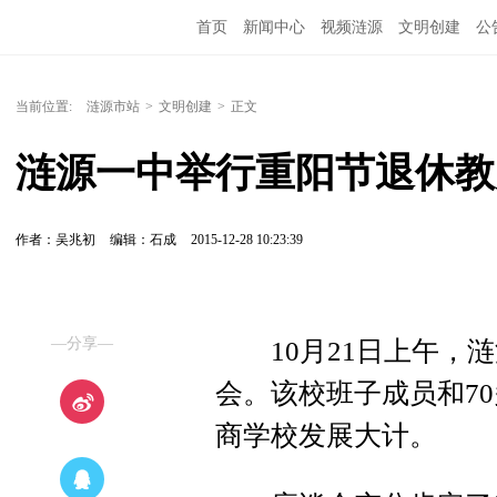
首页
新闻中心
视频涟源
文明创建
公
当前位置:
涟源市站
>
文明创建
>
正文
涟源一中举行重阳节退休教
作者：吴兆初
编辑：石成
2015-12-28 10:23:39
—分享—
10月21日上午，涟
会。该校班子成员和7
商学校发展大计。