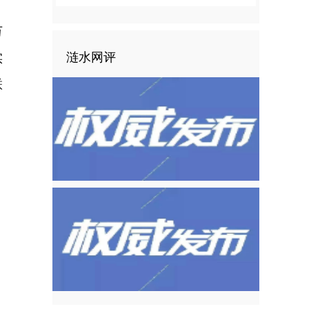
万
涟水网评
实
联