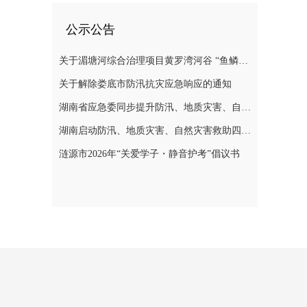
公示公告
关于湄塘河综合治理项目黄罗湾河谷 “鱼鳞坝”区域不对外开放的公告
关于解除娄底市防汛抗灾应急响应的通知
湖南省应急委同步提升防汛、地质灾害、自然灾害救助应急响应至三级
湖南启动防汛、地质灾害、自然灾害救助四级应急响应
涟源市2026年“关爱学子・静音护考”倡议书