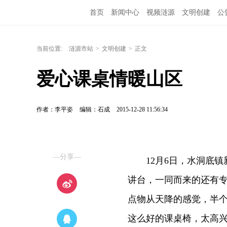
首页
新闻中心
视频涟源
文明创建
公
当前位置:
涟源市站
>
文明创建
>
正文
爱心课桌情暖山区
作者：李平姿
编辑：石成
2015-12-28 11:56:34
—分享—
12月6日，水洞底镇新
讲台，一同而来的还有专
点物从天降的感觉，半
这么好的课桌椅，太高兴