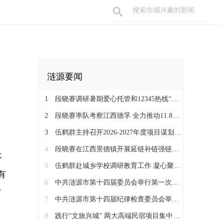
涟源要闻
1
段晓赛调研暑期爱心托管和12345热线“领导接听日”工作：在办好民生实事中打通基层治理“最后一米”
2
段晓赛率队考察江西德孚 全力推动11.8亿元循环经济项目提速增效
3
伍鹤群主持召开2026-2027年度项目谋划调度会
4
段晓赛在江西景德镇开展延链补链强链招商 围绕“三电一钛”精准发力
木
5
伍鹤群赴城乡学校调研教育工作 凝心聚力推动涟源教育高质量发展
有
6
中共涟源市第十四届委员会举行第一次全体会议 段晓赛当选市委书记 伍鹤群周杨当选市委副书记
了
7
中共涟源市第十四届纪律检查委员会举行第一次全体会议
8
践行“文旅兴城” 两大高端民宿项目集中签约开工 全力打造“湖湘地区文旅康养名城”