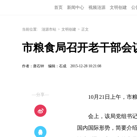
首页
新闻中心
视频涟源
文明创建
公
当前位置:
涟源市站
>
文明创建
>
正文
市粮食局召开老干部会
作者：唐石钟
编辑：石成
2015-12-28 10:21:08
—分享—
10月21日上午，市
会上，该局党组书记、
国内国际形势，简要介