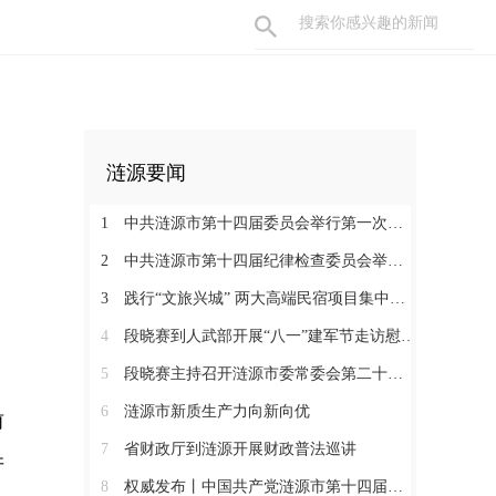
涟源要闻
1
中共涟源市第十四届委员会举行第一次全体会议 段晓赛当选市委书记 伍鹤群周杨当选市委副书记
2
中共涟源市第十四届纪律检查委员会举行第一次全体会议
3
践行“文旅兴城” 两大高端民宿项目集中签约开工 全力打造“湖湘地区文旅康养名城”
4
段晓赛到人武部开展“八一”建军节走访慰问活动
5
段晓赛主持召开涟源市委常委会第二十八次会议
6
涟源市新质生产力向新向优
前
7
省财政厅到涟源开展财政普法巡讲
并
8
权威发布丨中国共产党涟源市第十四届纪律检查委员会书记、副书记、常委名单