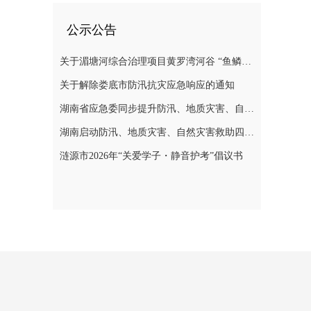
公示公告
关于湄塘河综合治理项目黄罗湾河谷 “鱼鳞坝”区域不对外开放的公告
关于解除娄底市防汛抗灾应急响应的通知
湖南省应急委同步提升防汛、地质灾害、自然灾害救助应急响应至三级
湖南启动防汛、地质灾害、自然灾害救助四级应急响应
涟源市2026年“关爱学子・静音护考”倡议书