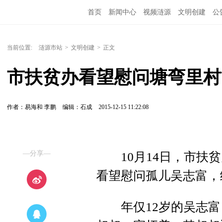
首页
新闻中心
视频涟源
文明创建
公
当前位置:
涟源市站
>
文明创建
>
正文
市扶贫办看望慰问塘弯里村
作者：易海和 李鹏
编辑：石成
2015-12-15 11:22:08
—分享—
10月14日，市扶贫
看望慰问孤儿吴志富，
年仅12岁的吴志富