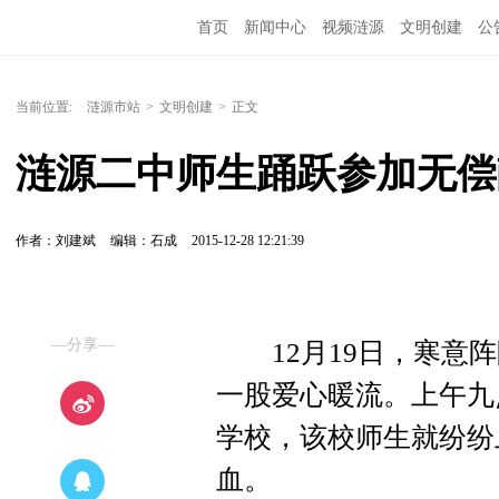
首页
新闻中心
视频涟源
文明创建
公
当前位置:
涟源市站
>
文明创建
>
正文
涟源二中师生踊跃参加无偿
作者：刘建斌
编辑：石成
2015-12-28 12:21:39
—分享—
12月19日，寒意阵
一股爱心暖流。上午九
学校，该校师生就纷纷
血。