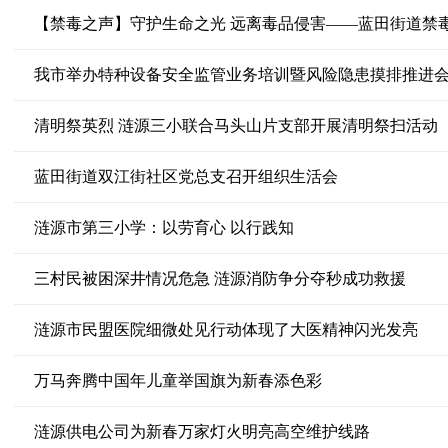
【禁毒之声】守护生命之光 远离毒品侵害——蓝田街道禁
我市举办特种设备安全监管业务培训暨风险隐患摸排推进
清明祭英烈 涟源三小联合马头山片支部开展清明祭扫活动
蓝田街道双江街社区党总支召开组织生活会
涟源市第三小学：以劳育心 以行践知
三村民被困深井情况危急 涟源消防争分夺秒成功救援
涟源市民盟医院细微处见行动体现了大医精神闪光发亮
万马奔腾中国年儿童举国旗为新春添色彩
涟源供电公司为新春万家灯火明亮高空维护线路