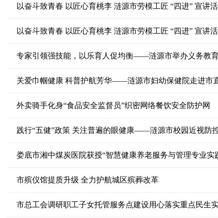
以奋斗致青春 以匠心育桃李 涟源市劳模工匠 “四进” 宣讲
以奋斗致青春 以匠心育桃李 涟源市劳模工匠 “四进” 宣讲
专家引领强技能，以乐育人促均衡——涟源市举办义务教
关爱巾帼健康 科普护航芳华——涟源市妇幼保健院走进市
外卖骑手化身“食品安全监督员”织密网络餐饮安全防护网
践行“五健”政策 关注普遍的眼健康——涟源市校园近视防
娄底市湘中煤炭医院获授“智慧健康养老服务与管理专业实
市殡仪馆提质升级 全力护航城区殡葬改革
市总工会调研职工子女托管服务点建设用心落实重点民生