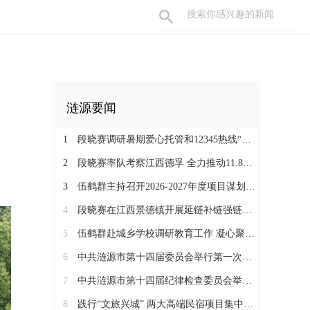
涟源要闻
1
段晓赛调研暑期爱心托管和12345热线“领导接听日”工作：在办好民生实事中打通基层治理“最后一米”
2
段晓赛率队考察江西德孚 全力推动11.8亿元循环经济项目提速增效
3
伍鹤群主持召开2026-2027年度项目谋划调度会
4
段晓赛在江西景德镇开展延链补链强链招商 围绕“三电一钛”精准发力
5
伍鹤群赴城乡学校调研教育工作 凝心聚力推动涟源教育高质量发展
6
中共涟源市第十四届委员会举行第一次全体会议 段晓赛当选市委书记 伍鹤群周杨当选市委副书记
7
中共涟源市第十四届纪律检查委员会举行第一次全体会议
8
践行“文旅兴城” 两大高端民宿项目集中签约开工 全力打造“湖湘地区文旅康养名城”