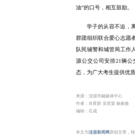
油”的口号，相互鼓励。
学子的从容不迫，
群团组织联合爱心志愿
队民辅警和城管局工作
源公交公司安排21辆
态，为广大考生提供优
来源：涟源市融媒体中心
作者：肖星群 吴世梁 杨春焕
编辑：石成
本文为
涟源新闻网
原创文章，转