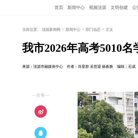
首页
新闻中心
视频涟源
文明创建
公
当前位置:
涟源新闻网
>
新闻中心
>
部门动态
>
正文
我市2026年高考5010
来源：涟源市融媒体中心
作者：肖星群 吴世梁 杨春焕
编辑：石成
—分享—