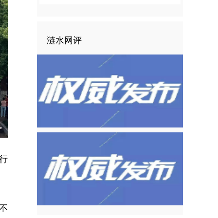
涟水网评
行
不