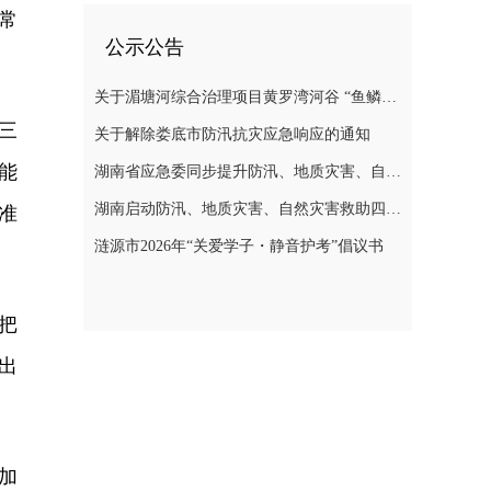
常
公示公告
关于湄塘河综合治理项目黄罗湾河谷 “鱼鳞坝”区域不对外开放的公告
三
关于解除娄底市防汛抗灾应急响应的通知
能
湖南省应急委同步提升防汛、地质灾害、自然灾害救助应急响应至三级
湖南启动防汛、地质灾害、自然灾害救助四级应急响应
准
涟源市2026年“关爱学子・静音护考”倡议书
把
出
加