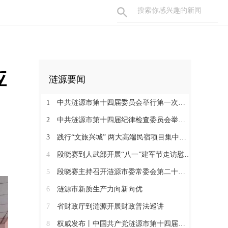
应
涟源要闻
1
中共涟源市第十四届委员会举行第一次全体会议 段晓赛当选市委书记 伍鹤群周杨当选市委副书记
2
中共涟源市第十四届纪律检查委员会举行第一次全体会议
3
践行“文旅兴城” 两大高端民宿项目集中签约开工 全力打造“湖湘地区文旅康养名城”
4
段晓赛到人武部开展“八一”建军节走访慰问活动
5
段晓赛主持召开涟源市委常委会第二十八次会议
6
涟源市新质生产力向新向优
7
省财政厅到涟源开展财政普法巡讲
8
权威发布丨中国共产党涟源市第十四届纪律检查委员会书记、副书记、常委名单