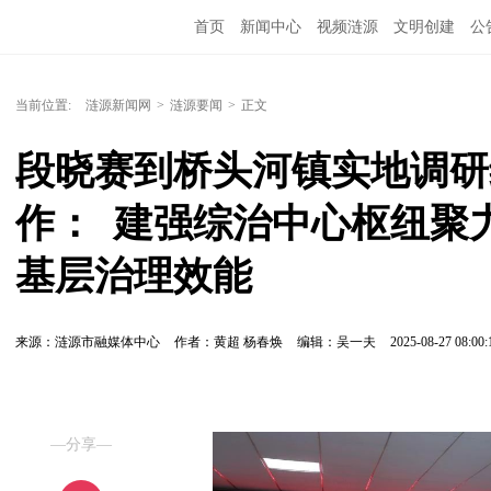
首页
新闻中心
视频涟源
文明创建
公
当前位置:
涟源新闻网
>
涟源要闻
>
正文
段晓赛到桥头河镇实地调研
作：  建强综治中心枢纽
基层治理效能
来源：涟源市融媒体中心
作者：黄超 杨春焕
编辑：吴一夫
2025-08-27 08:00:
—分享—