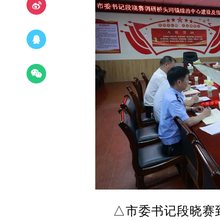
△市委书记段晓赛