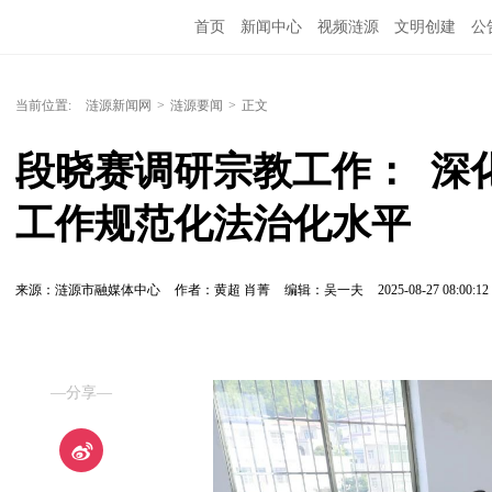
首页
新闻中心
视频涟源
文明创建
公
当前位置:
涟源新闻网
>
涟源要闻
>
正文
段晓赛调研宗教工作：  
工作规范化法治化水平
来源：涟源市融媒体中心
作者：黄超 肖菁
编辑：吴一夫
2025-08-27 08:00:12
—分享—