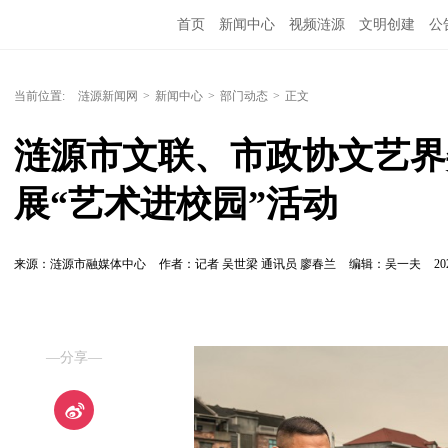
首页
新闻中心
视频涟源
文明创建
公
当前位置:
涟源新闻网
>
新闻中心
>
部门动态
>
正文
涟源市文联、市政协文艺界
展“艺术进校园”活动
来源：涟源市融媒体中心
作者：记者 吴世梁 通讯员 廖春兰
编辑：吴一夫
20
—分享—