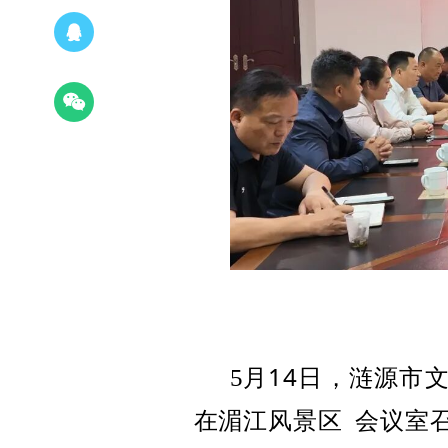
月
14
日，涟源市
5
在
湄江风景区
会议室