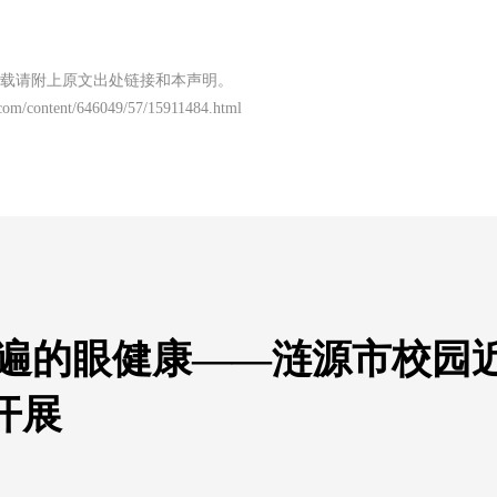
载请附上原文出处链接和本声明。
com/content/646049/57/15911484.html
普遍的眼健康——涟源市校园
开展