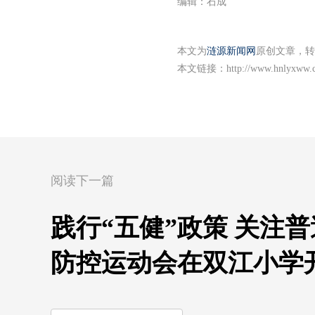
编辑：石成
本文为
涟源新闻网
原创文章，转
本文链接：
http://www.hnlyxww.
阅读下一篇
践行“五健”政策 关注
防控运动会在双江小学