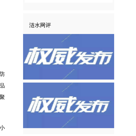
涟水网评
防
品
聚
小