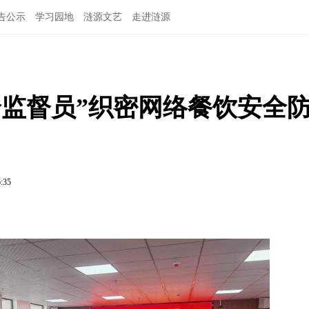
告公示
学习园地
涟源文艺
走进涟源
全监督员”织密网络餐饮安全
6:35