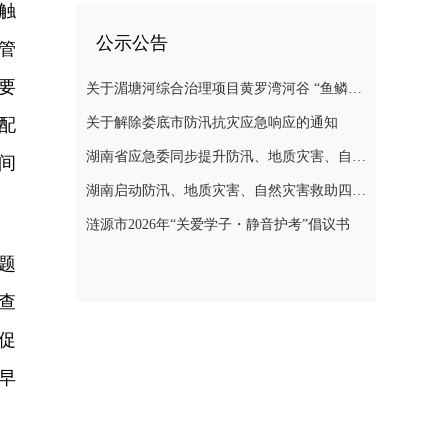
触
公示公告
管
要
关于湄塘河综合治理项目黄罗湾河谷 “鱼鳞坝”区域不对外开放的公告
配
关于解除娄底市防汛抗灾应急响应的通知
湖南省应急委同步提升防汛、地质灾害、自然灾害救助应急响应至三级
间
湖南启动防汛、地质灾害、自然灾害救助四级应急响应
涟源市2026年“关爱学子・静音护考”倡议书
题
查
促
早