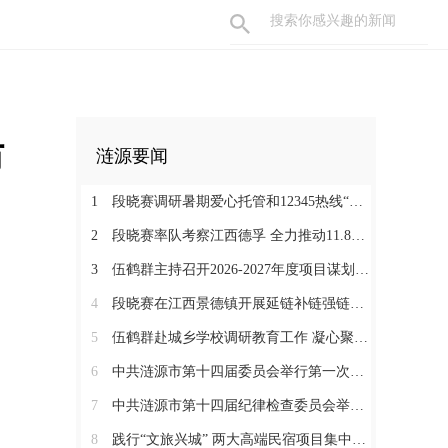
防
涟源要闻
1
段晓赛调研暑期爱心托管和12345热线“领导接听日”工作：在办好民生实事中打通基层治理“最后一米”
2
段晓赛率队考察江西德孚 全力推动11.8亿元循环经济项目提速增效
3
伍鹤群主持召开2026-2027年度项目谋划调度会
4
段晓赛在江西景德镇开展延链补链强链招商 围绕“三电一钛”精准发力
5
伍鹤群赴城乡学校调研教育工作 凝心聚力推动涟源教育高质量发展
6
中共涟源市第十四届委员会举行第一次全体会议 段晓赛当选市委书记 伍鹤群周杨当选市委副书记
7
中共涟源市第十四届纪律检查委员会举行第一次全体会议
8
践行“文旅兴城” 两大高端民宿项目集中签约开工 全力打造“湖湘地区文旅康养名城”