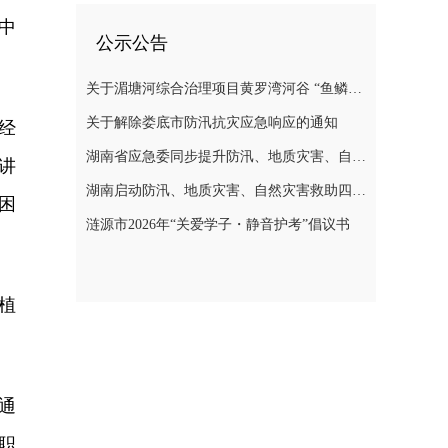
中
公示公告
关于湄塘河综合治理项目黄罗湾河谷 “鱼鳞坝”区域不对外开放的公告
关于解除娄底市防汛抗灾应急响应的通知
经
湖南省应急委同步提升防汛、地质灾害、自然灾害救助应急响应至三级
讲
湖南启动防汛、地质灾害、自然灾害救助四级应急响应
困
涟源市2026年“关爱学子・静音护考”倡议书
植
通
职