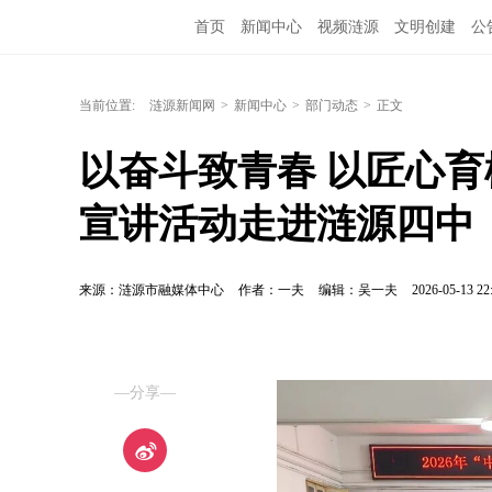
首页
新闻中心
视频涟源
文明创建
公
当前位置:
涟源新闻网
>
新闻中心
>
部门动态
>
正文
以奋斗致青春 以匠心育桃
宣讲活动走进涟源四中
来源：涟源市融媒体中心
作者：一夫
编辑：吴一夫
2026-05-13 22
—分享—