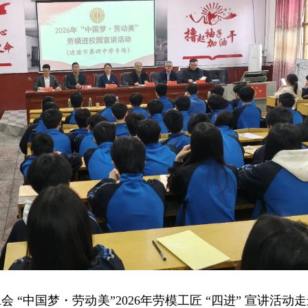
会 “中国梦・劳动美”2026年劳模工匠 “四进” 宣讲活动