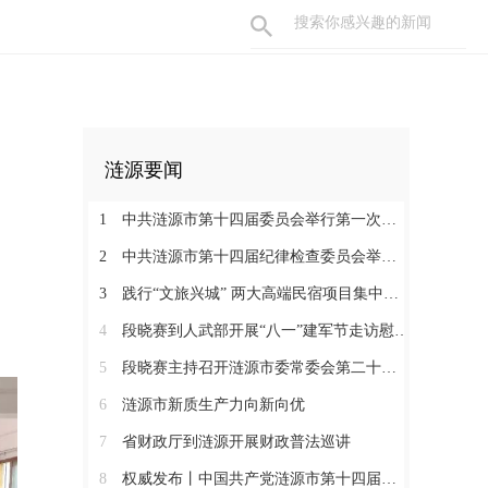
涟源要闻
1
中共涟源市第十四届委员会举行第一次全体会议 段晓赛当选市委书记 伍鹤群周杨当选市委副书记
2
中共涟源市第十四届纪律检查委员会举行第一次全体会议
3
践行“文旅兴城” 两大高端民宿项目集中签约开工 全力打造“湖湘地区文旅康养名城”
4
段晓赛到人武部开展“八一”建军节走访慰问活动
5
段晓赛主持召开涟源市委常委会第二十八次会议
6
涟源市新质生产力向新向优
7
省财政厅到涟源开展财政普法巡讲
8
权威发布丨中国共产党涟源市第十四届纪律检查委员会书记、副书记、常委名单