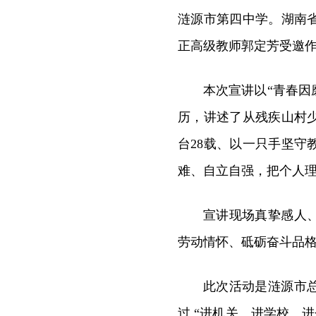
涟源市第四中学。湖南
正高级教师郭定芳受邀
本次宣讲以“青春因
历，讲述了从残疾山村
台28载、以一只手坚
难、自立自强，把个人
宣讲现场真挚感人
劳动情怀、砥砺奋斗品
此次活动是涟源市
过 “进机关、进学校、