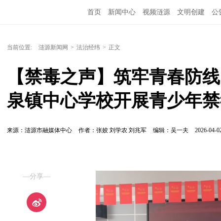
首页
新闻中心
视频涟源
文明创建
公
当前位置:
涟源新闻网
>
法治经纬
>
正文
【禁毒之声】筑牢青春防线，
泉镇中心学校开展青少年禁
来源：涟源市融媒体中心
作者：张姣 刘学农 刘兆军
编辑：吴一夫
2026-04-02
—分享—