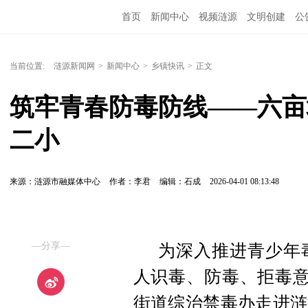
首页
新闻中心
视频涟源
文明创建
公
当前位置:
涟源新闻网
>
新闻中心
>
乡镇快讯
>
正文
筑牢青春防毒防线——六亩
二小
来源：涟源市融媒体中心
作者：李君
编辑：石成
2026-04-01 08:13:48
—分享—
为深入推进青少年
人识毒、防毒、拒毒意
街道综治禁毒办走进涟