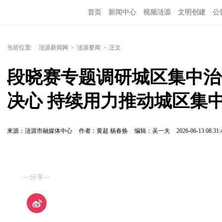
首页
新闻中心
视频涟源
文明创建
公
当前位置:
涟源新闻网
>
涟源要闻
>
正文
段晓赛专题调研城区集中治
决心 持续用力推动城区集
来源：涟源市融媒体中心
作者：黄超 杨春焕
编辑：吴一夫
2026-06-13 08:31:
—分享—