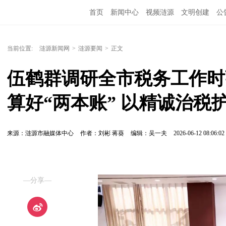
首页
新闻中心
视频涟源
文明创建
公
当前位置:
涟源新闻网
>
涟源要闻
>
正文
伍鹤群调研全市税务工作时强
算好“两本账” 以精诚治税
来源：涟源市融媒体中心
作者：刘彬 蒋葵
编辑：吴一夫
2026-06-12 08:06:02
—分享—