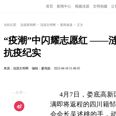
首页
新闻中心
视频涟源
文明创建
公
当前位置:
涟源新闻网
>
涟源文明网
>
要闻速递
>
正文
“疫潮”中闪耀志愿红 ——
抗疫纪实
来源：涟源文明网
编辑：廖尧勋
2022-04-10 11:46:45
—分享—
4月7日，娄底高
满即将返程的四川籍邹
会会长吴述桃的手，动