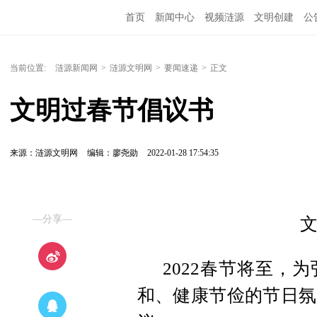
首页
新闻中心
视频涟源
文明创建
公
当前位置:
涟源新闻网
>
涟源文明网
>
要闻速递
>
正文
文明过春节倡议书
来源：涟源文明网
编辑：廖尧勋
2022-01-28 17:54:35
—分享—
2022春节将至，
和、健康节俭的节日氛