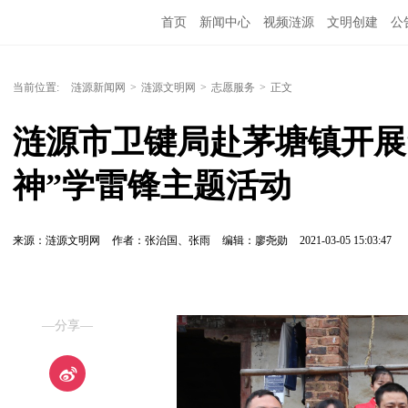
首页
新闻中心
视频涟源
文明创建
公
当前位置:
涟源新闻网
>
涟源文明网
>
志愿服务
>
正文
涟源市卫键局赴茅塘镇开展
神”学雷锋主题活动
来源：涟源文明网
作者：张治国、张雨
编辑：廖尧勋
2021-03-05 15:03:47
—分享—