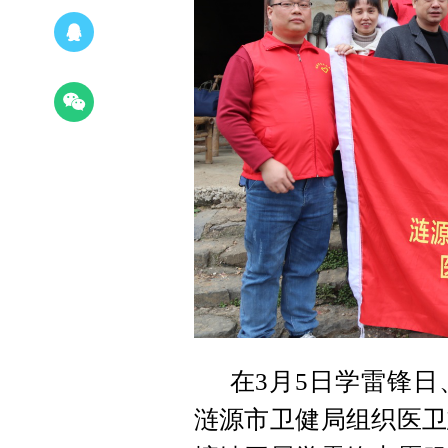
在3月5日学雷锋
涟源市卫健局组织医卫