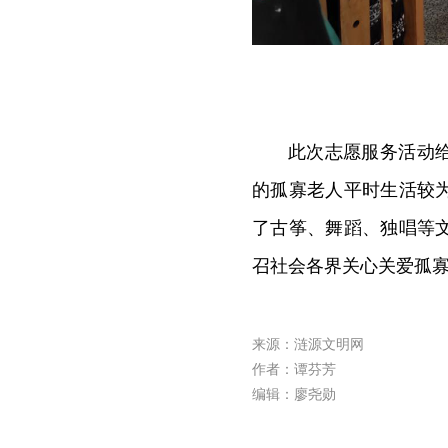
此次志愿服务活动
的孤寡老人平时生活较
了古筝、舞蹈、独唱等
召社会各界关心关爱孤
来源：涟源文明网
作者：谭芬芳
编辑：廖尧勋