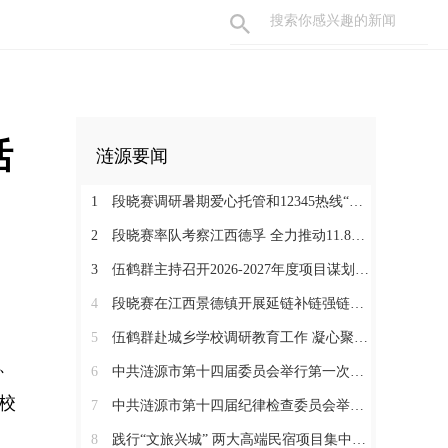
活
涟源要闻
1
段晓赛调研暑期爱心托管和12345热线“领导接听日”工作：在办好民生实事中打通基层治理“最后一米”
2
段晓赛率队考察江西德孚 全力推动11.8亿元循环经济项目提速增效
3
伍鹤群主持召开2026-2027年度项目谋划调度会
4
段晓赛在江西景德镇开展延链补链强链招商 围绕“三电一钛”精准发力
5
伍鹤群赴城乡学校调研教育工作 凝心聚力推动涟源教育高质量发展
、
6
中共涟源市第十四届委员会举行第一次全体会议 段晓赛当选市委书记 伍鹤群周杨当选市委副书记
校
7
中共涟源市第十四届纪律检查委员会举行第一次全体会议
8
践行“文旅兴城” 两大高端民宿项目集中签约开工 全力打造“湖湘地区文旅康养名城”