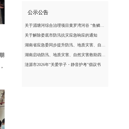
公示公告
关于湄塘河综合治理项目黄罗湾河谷 “鱼鳞坝”区域不对外开放的公告
关于解除娄底市防汛抗灾应急响应的通知
湖南省应急委同步提升防汛、地质灾害、自然灾害救助应急响应至三级
朋
湖南启动防汛、地质灾害、自然灾害救助四级应急响应
涟源市2026年“关爱学子・静音护考”倡议书
，