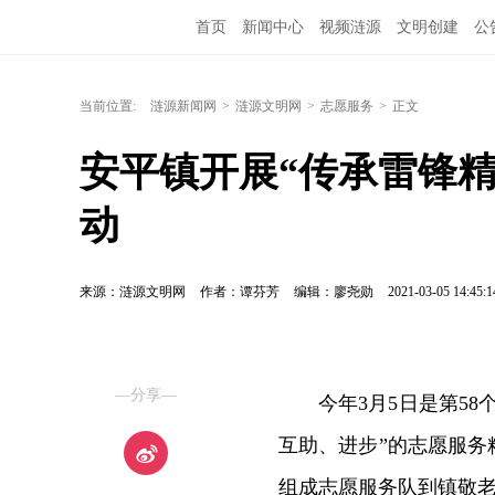
首页
新闻中心
视频涟源
文明创建
公
当前位置:
涟源新闻网
>
涟源文明网
>
志愿服务
>
正文
安平镇开展“传承雷锋精
动
来源：涟源文明网
作者：谭芬芳
编辑：廖尧勋
2021-03-05 14:45:1
—分享—
今年3月5日是第5
互助、进步”的志愿服
组成志愿服务队到镇敬老