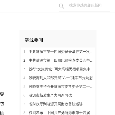
涟源要闻
1
中共涟源市第十四届委员会举行第一次全体会议 段晓赛当选市委书记 伍鹤群周杨当选市委副书记
2
中共涟源市第十四届纪律检查委员会举行第一次全体会议
3
践行“文旅兴城” 两大高端民宿项目集中签约开工 全力打造“湖湘地区文旅康养名城”
4
段晓赛到人武部开展“八一”建军节走访慰问活动
5
段晓赛主持召开涟源市委常委会第二十八次会议
委
6
涟源市新质生产力向新向优
防
7
省财政厅到涟源开展财政普法巡讲
排
8
权威发布丨中国共产党涟源市第十四届纪律检查委员会书记、副书记、常委名单