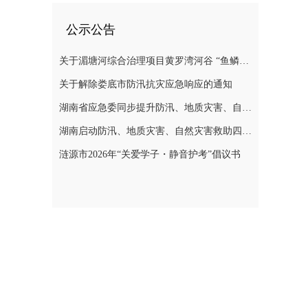
公示公告
关于湄塘河综合治理项目黄罗湾河谷 “鱼鳞坝”区域不对外开放的公告
关于解除娄底市防汛抗灾应急响应的通知
湖南省应急委同步提升防汛、地质灾害、自然灾害救助应急响应至三级
湖南启动防汛、地质灾害、自然灾害救助四级应急响应
涟源市2026年“关爱学子・静音护考”倡议书