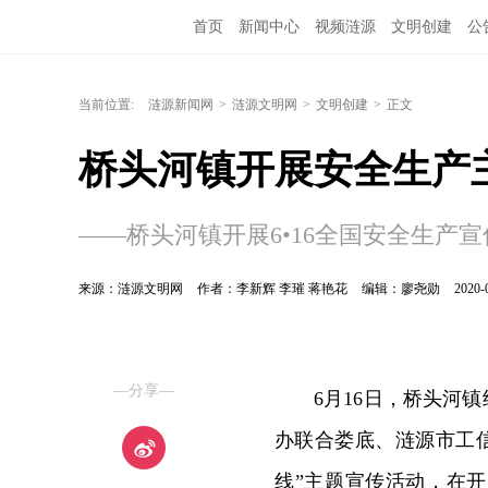
首页
新闻中心
视频涟源
文明创建
公
当前位置:
涟源新闻网
>
涟源文明网
>
文明创建
>
正文
桥头河镇开展安全生产
——桥头河镇开展6•16全国安全生产
来源：涟源文明网
作者：李新辉 李璀 蒋艳花
编辑：廖尧勋
2020-
—分享—
6月16日，桥头河
办联合娄底、涟源市工
线”主题宣传活动，在