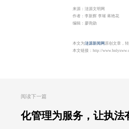
来源：涟源文明网
作者：李新辉 李璀 蒋艳花
编辑：廖尧勋
本文为
涟源新闻网
原创文章，转
本文链接：
http://www.hnlyxww.
阅读下一篇
化管理为服务，让执法