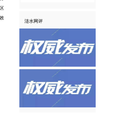
区
效
涟水网评