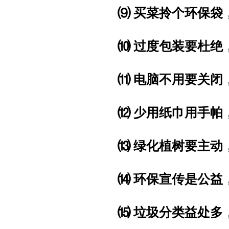
⑼ 买菜拎个环保袋
⑽ 过度包装要杜绝
⑾ 电脑不用要关闭
⑿ 少用纸巾用手帕
⒀ 绿化植树要主动
⒁ 环保宣传是公益
⒂ 垃圾分类益处多