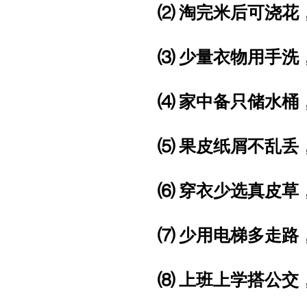
⑵ 淘完米后可浇花
⑶ 少量衣物用手洗
⑷ 家中备只储水桶
⑸ 果皮纸屑不乱丢
⑹ 穿衣少选真皮草
⑺ 少用电梯多走路
⑻ 上班上学搭公交