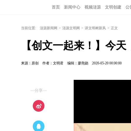
首页
新闻中心
视频涟源
文明创建
公
当前位置:
涟源新闻网
>
涟源文明网
>
讲文明树新风
>
正文
【创文一起来！】今天
来源：原创
作者：文明君
编辑：廖尧勋
2020-05-20 00:00:00
—分享—