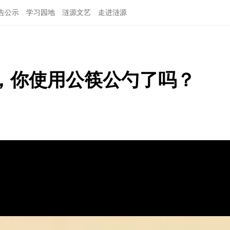
告公示
学习园地
涟源文艺
走进涟源
，你使用公筷公勺了吗？