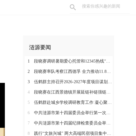
涟源要闻
1
段晓赛调研暑期爱心托管和12345热线“领导接听日”工作：在办好民生实事中打通基层治理“最后一米”
2
段晓赛率队考察江西德孚 全力推动11.8亿元循环经济项目提速增效
3
伍鹤群主持召开2026-2027年度项目谋划调度会
4
段晓赛在江西景德镇开展延链补链强链招商 围绕“三电一钛”精准发力
5
伍鹤群赴城乡学校调研教育工作 凝心聚力推动涟源教育高质量发展
6
中共涟源市第十四届委员会举行第一次全体会议 段晓赛当选市委书记 伍鹤群周杨当选市委副书记
7
中共涟源市第十四届纪律检查委员会举行第一次全体会议
8
践行“文旅兴城” 两大高端民宿项目集中签约开工 全力打造“湖湘地区文旅康养名城”