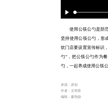
Play
使用公筷公勺是防
坚持使用公筷公勺，形
饮门店要设置宣传标识
勺”，把公筷公勺作为
勺，一起养成使用公筷
来源：原创
作者：文明君
编辑：廖尧勋