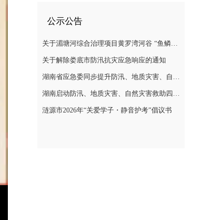
公示公告
关于湄塘河综合治理项目黄罗湾河谷 “鱼鳞坝”区域不对外开放的公告
关于解除娄底市防汛抗灾应急响应的通知
湖南省应急委同步提升防汛、地质灾害、自然灾害救助应急响应至三级
湖南启动防汛、地质灾害、自然灾害救助四级应急响应
涟源市2026年“关爱学子・静音护考”倡议书