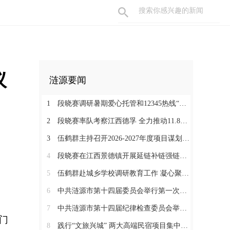
议
涟源要闻
1
段晓赛调研暑期爱心托管和12345热线“领导接听日”工作：在办好民生实事中打通基层治理“最后一米”
2
段晓赛率队考察江西德孚 全力推动11.8亿元循环经济项目提速增效
3
伍鹤群主持召开2026-2027年度项目谋划调度会
4
段晓赛在江西景德镇开展延链补链强链招商 围绕“三电一钛”精准发力
5
伍鹤群赴城乡学校调研教育工作 凝心聚力推动涟源教育高质量发展
6
中共涟源市第十四届委员会举行第一次全体会议 段晓赛当选市委书记 伍鹤群周杨当选市委副书记
7
中共涟源市第十四届纪律检查委员会举行第一次全体会议
门
8
践行“文旅兴城” 两大高端民宿项目集中签约开工 全力打造“湖湘地区文旅康养名城”