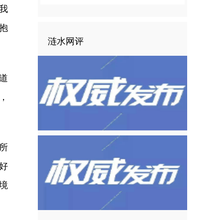
我
抱
涟水网评
道
，
所
好
境