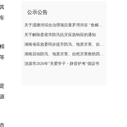
其
公示公告
车
关于湄塘河综合治理项目黄罗湾河谷 “鱼鳞坝”区域不对外开放的公告
。
关于解除娄底市防汛抗灾应急响应的通知
湖南省应急委同步提升防汛、地质灾害、自然灾害救助应急响应至三级
精
湖南启动防汛、地质灾害、自然灾害救助四级应急响应
等
涟源市2026年“关爱学子・静音护考”倡议书
是
源
市