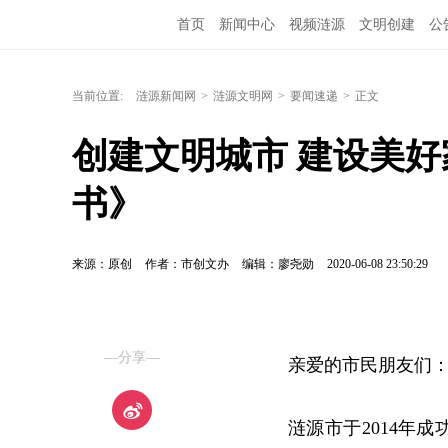
首页
新闻中心
视频涟源
文明创建
公
当前位置:
涟源新闻网
>
涟源文明网
>
要闻速递
>
正文
创建文明城市 建设美
书》
来源：原创
作者：市创文办
编辑：廖尧勋
2020-06-08 23:50:29
—分享—
亲爱的市民朋友们
涟源市于2014年