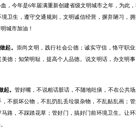
心血，今年是6年届满重新创建省级文明城市之年，为此，
环境卫生，遵守交通规则，文明诚信经营，摒弃陋习，拥
文明城市加油！
我做起。
崇尚文明，
践行社会公德；诚实守信，恪守职业
庭美德；
知荣明耻，
提高
个人品德。说文明话，办文明事
做起。
管好嘴，不说粗话脏话，不随地吐痰，不在公共场
手，不损坏公物，不乱扔乱丢垃圾杂物，不乱贴乱画；管
穿马路，不踩踏花草；管好门，搞好门前环境卫生。让环
美。