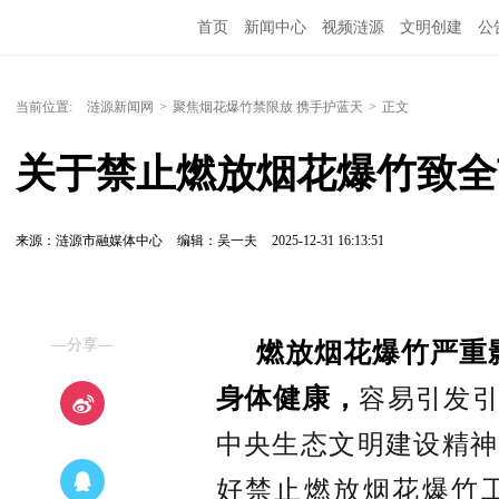
首页
新闻中心
视频涟源
文明创建
公
当前位置:
涟源新闻网
>
聚焦烟花爆竹禁限放 携手护蓝天
>
正文
关于禁止燃放烟花爆竹致全
来源：涟源市融媒体中心
编辑：吴一夫
2025-12-31 16:13:51
—分享—
燃放烟花爆竹严重
容易引发
身体健康，
中央生态文明
建设精
神
好禁止燃放烟花爆竹