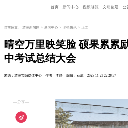
首页
新闻中心
视频涟源
文明创建
公
当前位置:
涟源新闻网
>
新闻中心
>
乡镇快讯
>
正文
晴空万里映笑脸 硕果累累
中考试总结大会
来源：涟源市融媒体中心
作者：李静
编辑：石成
2025-11-23 22:28:37
—分享—