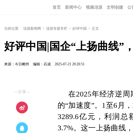
首页
新闻中心
视频涟源
文明创建
公
当前位置:
涟源新闻网
>
涟源专题专栏
>
好评中国
>
正文
好评中国|国企“上扬曲线”
来源：今日郴州
编辑：石成
2025-07-21 20:20:51
—分享—
在2025年经济逆
的“加速度”。1至6月
3289.6亿元，利润总
3.7%。这一上扬曲