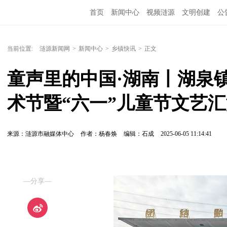
首页
新闻中心
视频涟源
文明创建
公
当前位置:
涟源新闻网
>
新闻中心
>
乡镇快讯
>
正文
童声里的中国·湖南丨湖泉
术节暨“六一”儿童节文艺
来源：涟源市融媒体中心
作者：杨春焕
编辑：石成
2025-06-05 11:14:41
—分享—