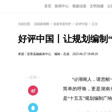
首页
新闻中心
视频涟源
文明创建
公
当前位置:
涟源新闻网
>
涟源专题专栏
>
好评中国
>
正文
好评中国丨让规划编制
来源：宜章县融媒体中心
编辑：石成
2025-06-27 19:08:29
—分享—
“@湖南人，请您献
简单的呼唤，更是湖南
是“十五五”规划编制广