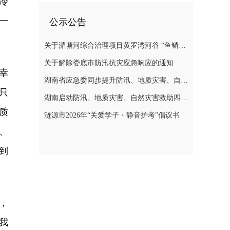
冷
一
公示公告
关于湄塘河综合治理项目黄罗湾河谷 “鱼鳞坝”区域不对外开放的公告
关于解除娄底市防汛抗灾应急响应的通知
幸
湖南省应急委同步提升防汛、地质灾害、自然灾害救助应急响应至三级
只
湖南启动防汛、地质灾害、自然灾害救助四级应急响应
质
涟源市2026年“关爱学子・静音护考”倡议书
、
到
，
我