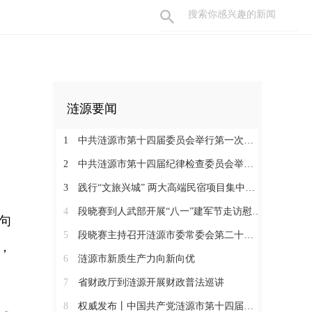
涟源要闻
1
中共涟源市第十四届委员会举行第一次全体会议 段晓赛当选市委书记 伍鹤群周杨当选市委副书记
2
中共涟源市第十四届纪律检查委员会举行第一次全体会议
3
践行“文旅兴城” 两大高端民宿项目集中签约开工 全力打造“湖湘地区文旅康养名城”
4
段晓赛到人武部开展“八一”建军节走访慰问活动
句
5
段晓赛主持召开涟源市委常委会第二十八次会议
，
6
涟源市新质生产力向新向优
7
省财政厅到涟源开展财政普法巡讲
8
权威发布丨中国共产党涟源市第十四届纪律检查委员会书记、副书记、常委名单