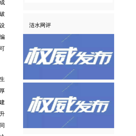
成
破
涟水网评
设
编
可
生
厚
建
升
同