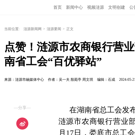
首页
新闻中心
视频涟源
文明创建
公
当前位置:
涟源新闻网
>
涟源要闻
>
正文
点赞！涟源市农商银行营业
南省工会“百优驿站”
来源：涟源市融媒体中心
作者：吴一夫 殷菀亭 周文琪
编辑：石成
2024-05-21
—分享—
在湖南省总工会发布
涟源市农商银行营业部站
月17日，娄底市总工