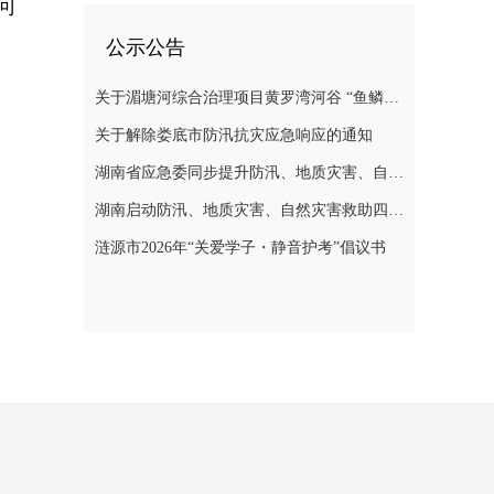
可
公示公告
关于湄塘河综合治理项目黄罗湾河谷 “鱼鳞坝”区域不对外开放的公告
关于解除娄底市防汛抗灾应急响应的通知
湖南省应急委同步提升防汛、地质灾害、自然灾害救助应急响应至三级
湖南启动防汛、地质灾害、自然灾害救助四级应急响应
涟源市2026年“关爱学子・静音护考”倡议书