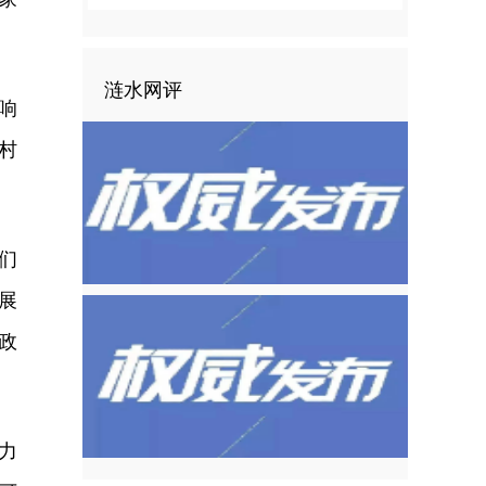
涟水网评
响
村
们
展
政
力