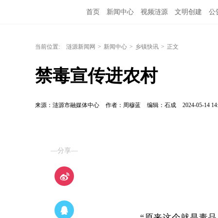
首页
新闻中心
视频涟源
文明创建
公
当前位置:
涟源新闻网
>
新闻中心
>
乡镇快讯
>
正文
禁毒宣传进农村
来源：涟源市融媒体中心
作者：周穆蓝
编辑：石成
2024-05-14 14
—分享—
“原来这个就是毒