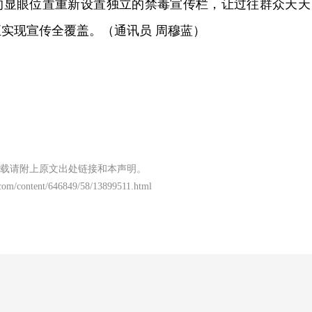
）的显眼位置重新设置独立的禁毒宣传栏，让过往群众天天
实现宣传全覆盖。（通讯员 周穆蓝）
载请附上原文出处链接和本声明。
com/content/646849/58/13899511.html