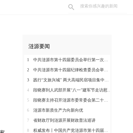
涟源要闻
1
中共涟源市第十四届委员会举行第一次全体会议 段晓赛当选市委书记 伍鹤群周杨当选市委副书记
2
中共涟源市第十四届纪律检查委员会举行第一次全体会议
3
践行“文旅兴城” 两大高端民宿项目集中签约开工 全力打造“湖湘地区文旅康养名城”
4
段晓赛到人武部开展“八一”建军节走访慰问活动
5
段晓赛主持召开涟源市委常委会第二十八次会议
6
涟源市新质生产力向新向优
7
省财政厅到涟源开展财政普法巡讲
8
权威发布丨中国共产党涟源市第十四届纪律检查委员会书记、副书记、常委名单
家