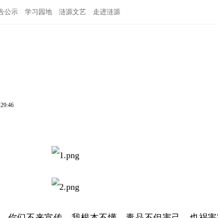
告公示
学习园地
涟源文艺
走进涟源
:29:46
品，你们不来宣传，我根本不懂。毒品不但害己，也祸害