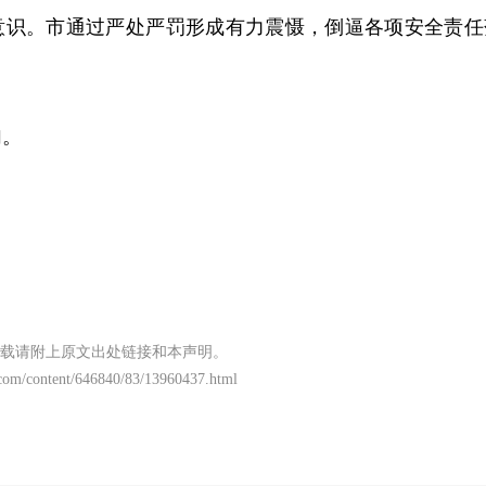
意识。市通过严处严罚形成有力震慑，倒逼各项安全责任
。
加。
载请附上原文出处链接和本声明。
com/content/646840/83/13960437.html