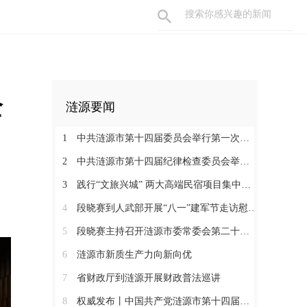
全
涟源要闻
1
中共涟源市第十四届委员会举行第一次全体会议 段晓赛当选市委书记 伍鹤群周杨当选市委副书记
2
中共涟源市第十四届纪律检查委员会举行第一次全体会议
3
践行“文旅兴城” 两大高端民宿项目集中签约开工 全力打造“湖湘地区文旅康养名城”
4
段晓赛到人武部开展“八一”建军节走访慰问活动
5
段晓赛主持召开涟源市委常委会第二十八次会议
6
涟源市新质生产力向新向优
7
省财政厅到涟源开展财政普法巡讲
8
权威发布丨中国共产党涟源市第十四届纪律检查委员会书记、副书记、常委名单