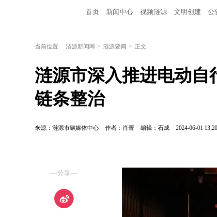
首页
新闻中心
视频涟源
文明创建
公
当前位置:
涟源新闻网
>
涟源要闻
>
正文
涟源市深入推进电动自
链条整治
来源：涟源市融媒体中心
作者：肖菁
编辑：石成
2024-06-01 13:2
—分享—