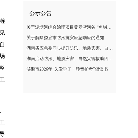
公示公告
涟
关于湄塘河综合治理项目黄罗湾河谷 “鱼鳞坝”区域不对外开放的公告
见
关于解除娄底市防汛抗灾应急响应的通知
自
湖南省应急委同步提升防汛、地质灾害、自然灾害救助应急响应至三级
场
湖南启动防汛、地质灾害、自然灾害救助四级应急响应
整
涟源市2026年“关爱学子・静音护考”倡议书
工
、
工
导