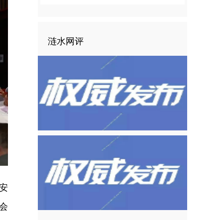
涟水网评
安
会