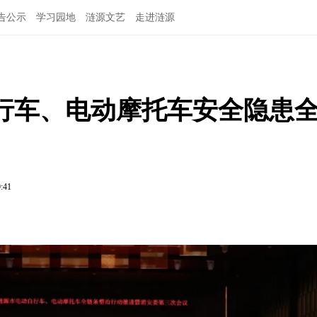
告公示
学习园地
涟源文艺
走进涟源
行车、电动摩托车安全隐患
0:41