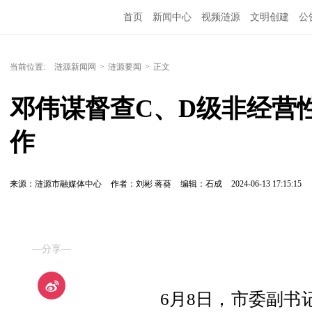
首页
新闻中心
视频涟源
文明创建
公
当前位置:
涟源新闻网
>
涟源要闻
>
正文
邓伟谋督查C、D级非经营
作
来源：涟源市融媒体中心
作者：刘彬 蒋葵
编辑：石成
2024-06-13 17:15:15
—分享—
6月8日，市委副书