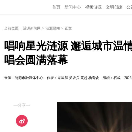
首页
新闻中心
视频涟源
文明创建
公
当前位置:
涟源新闻网
>
涟源要闻
>
正文
唱响星光涟源 邂逅城市温情
唱会圆满落幕
来源：涟源市融媒体中心
作者：肖星群 吴农兵 黄超 杨春焕
编辑：石成
2026
—分享—