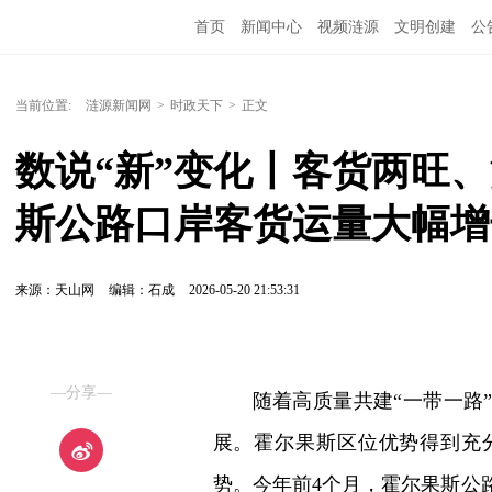
首页
新闻中心
视频涟源
文明创建
公
当前位置:
涟源新闻网
>
时政天下
>
正文
数说“新”变化丨客货两旺
斯公路口岸客货运量大幅增
来源：天山网
编辑：石成
2026-05-20 21:53:31
—分享—
随着高质量共建“一带一路
展。霍尔果斯区位优势得到充
势。今年前4个月，霍尔果斯公