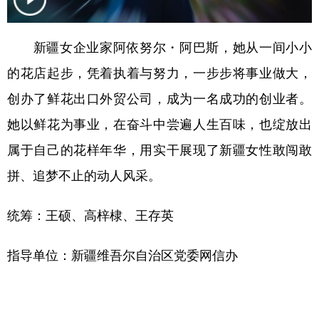
辽宁
吉林
上海
江苏
新疆女企业家阿依努尔・阿巴斯，她从一间小小
浙江
安徽
福建
江西
的花店起步，凭着执着与努力，一步步将事业做大，
山东
河南
湖北
湖南
创办了鲜花出口外贸公司，成为一名成功的创业者。
广东
广西
海南
重庆
她以鲜花为事业，在奋斗中尝遍人生百味，也绽放出
四川
贵州
云南
西藏
属于自己的花样年华，用实干展现了新疆女性敢闯敢
拼、追梦不止的动人风采。
陕西
甘肃
青海
宁夏
新疆
内蒙古
黑龙江
统筹：王硕、高梓棣、王存英
指导单位：新疆维吾尔自治区党委网信办
多语种频道
English
Español
Français
عربى