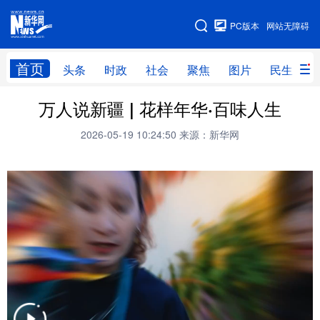
手机版
PC版本
网站无障碍
网站地图
首页
头条
时政
社会
聚焦
图片
民生
万人说新疆 | 花样年华·百味人生
头条
时政
社会
聚焦
2026-05-19 10:24:50
来源：新华网
图片
民生
访谈
经济
访惠聚
专题
服务
援疆
云游新疆
云端悦读
云看书画
光影新疆
人事频道
融媒体联播
廉政频道
新华视角看新疆
地方频道
北京
天津
河北
山西