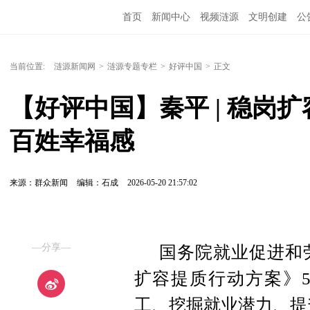
首页
新闻中心
视频涟源
文明创建
公
当前位置:
涟源新闻网
>
涟源专题专栏
>
好评中国
>
正文
【好评中国】秦平 | 稳岗
百姓幸福感
来源：群众新闻
编辑：石成
2026-05-20 21:57:02
—分享—
国务院就业促进和
扩容提质行动方案》5
工、挖掘就业潜力、提