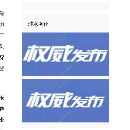
湖
涟水网评
力
工
则
穿
频
安
侥
业