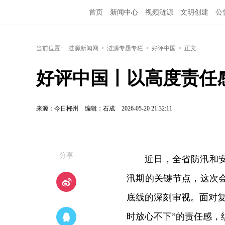
首页
新闻中心
视频涟源
文明创建
公
当前位置:
涟源新闻网
>
涟源专题专栏
>
好评中国
>
正文
好评中国丨以高度责任
来源：今日郴州
编辑：石成
2026-05-20 21:32:11
—分享—
近日，全省防汛和
汛期的关键节点，这次
底线的深刻审视。面对
时放心不下”的责任感，