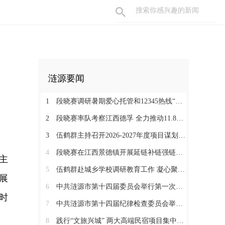
涟源要闻
1
段晓赛调研暑期爱心托管和12345热线“领导接听日”工作：在办好民生实事中打通基层治理“最后一米”
2
段晓赛率队考察江西德孚 全力推动11.8亿元循环经济项目提速增效
3
伍鹤群主持召开2026-2027年度项目谋划调度会
4
段晓赛在江西景德镇开展延链补链强链招商 围绕“三电一钛”精准发力
主
5
伍鹤群赴城乡学校调研教育工作 凝心聚力推动涟源教育高质量发展
展
6
中共涟源市第十四届委员会举行第一次全体会议 段晓赛当选市委书记 伍鹤群周杨当选市委副书记
时
7
中共涟源市第十四届纪律检查委员会举行第一次全体会议
8
践行“文旅兴城” 两大高端民宿项目集中签约开工 全力打造“湖湘地区文旅康养名城”