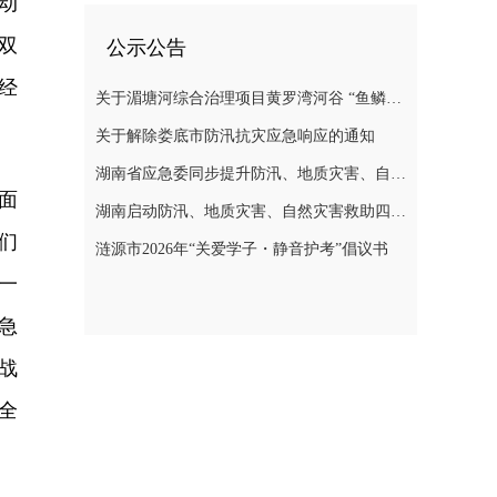
动
双
公示公告
经
关于湄塘河综合治理项目黄罗湾河谷 “鱼鳞坝”区域不对外开放的公告
关于解除娄底市防汛抗灾应急响应的通知
湖南省应急委同步提升防汛、地质灾害、自然灾害救助应急响应至三级
面
湖南启动防汛、地质灾害、自然灾害救助四级应急响应
们
涟源市2026年“关爱学子・静音护考”倡议书
一
急
战
全