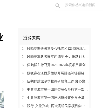
业
涟源要闻
1
段晓赛调研暑期爱心托管和12345热线“领导接听日”工作：在办好民生实事中打通基层治理“最后一米”
2
段晓赛率队考察江西德孚 全力推动11.8亿元循环经济项目提速增效
3
伍鹤群主持召开2026-2027年度项目谋划调度会
4
段晓赛在江西景德镇开展延链补链强链招商 围绕“三电一钛”精准发力
5
伍鹤群赴城乡学校调研教育工作 凝心聚力推动涟源教育高质量发展
6
中共涟源市第十四届委员会举行第一次全体会议 段晓赛当选市委书记 伍鹤群周杨当选市委副书记
7
中共涟源市第十四届纪律检查委员会举行第一次全体会议
8
践行“文旅兴城” 两大高端民宿项目集中签约开工 全力打造“湖湘地区文旅康养名城”