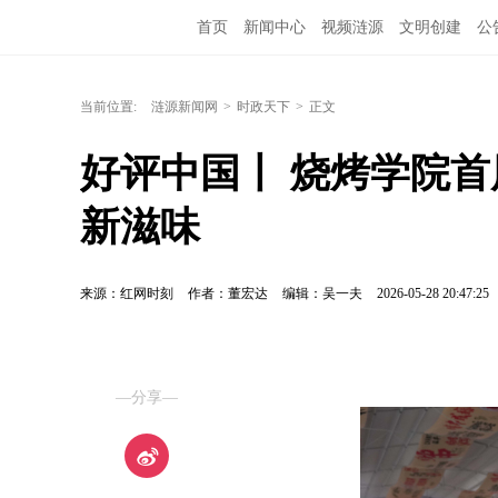
首页
新闻中心
视频涟源
文明创建
公
当前位置:
涟源新闻网
>
时政天下
>
正文
好评中国丨 烧烤学院首
新滋味
来源：红网时刻
作者：董宏达
编辑：吴一夫
2026-05-28 20:47:25
—分享—