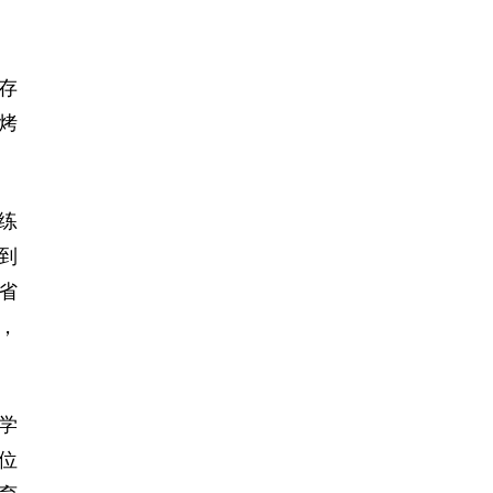
存
烤
练
到
省
，
学
位