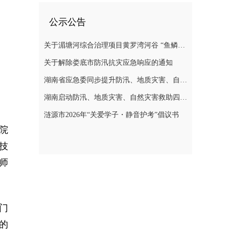
公示公告
关于湄塘河综合治理项目黄罗湾河谷 “鱼鳞坝”区域不对外开放的公告
关于解除娄底市防汛抗灾应急响应的通知
湖南省应急委同步提升防汛、地质灾害、自然灾害救助应急响应至三级
湖南启动防汛、地质灾害、自然灾害救助四级应急响应
涟源市2026年“关爱学子・静音护考”倡议书
院
技
师
门
的