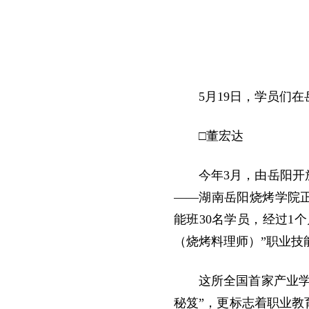
5月19日，学员们
□董宏达
今年3月，由岳阳
——湖南岳阳烧烤学院正
能班30名学员，经过1
（烧烤料理师）”职业技
这所全国首家产业
秘
笈
”，更标志着职业