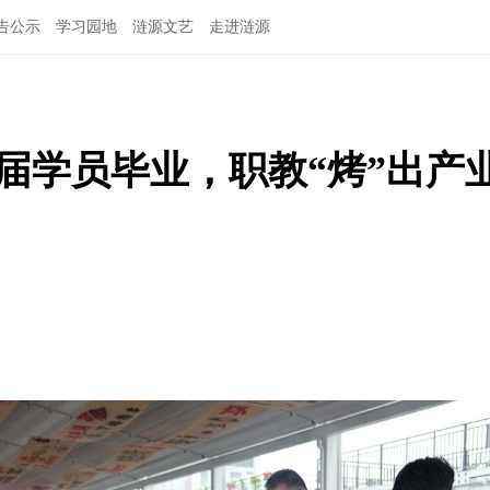
告公示
学习园地
涟源文艺
走进涟源
届学员毕业，职教“烤”出产