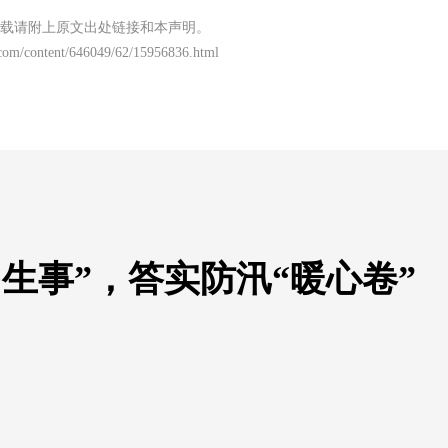
载请附上原文出处链接和本声明。
com/content/646049/62/15956836.html
生事”，答实防汛“暖心卷”