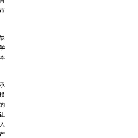
育
市
缺
学
本
承
模
的
让
入
产