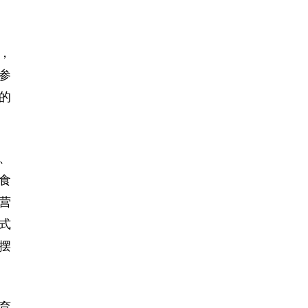
，
参
的
、
食
营
式
摆
育