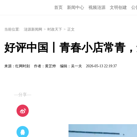
首页
新闻中心
视频涟源
文明创建
公
当前位置:
涟源新闻网
>
时政天下
>
正文
好评中国丨青春小店常青，
来源：红网时刻
作者：黄芷烨
编辑：吴一夫
2026-05-13 22:19:37
—分享—