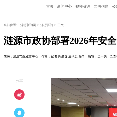
首页
新闻中心
视频涟源
文明创建
公
当前位置:
涟源新闻网
>
涟源要闻
>
正文
涟源市政协部署2026年安
来源：涟源市融媒体中心
作者：记者 肖星群 通讯员 黄昂
编辑：吴一夫
2026
—分享—