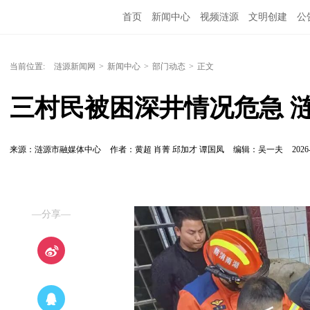
首页
新闻中心
视频涟源
文明创建
公
当前位置:
涟源新闻网
>
新闻中心
>
部门动态
>
正文
三村民被困深井情况危急 
来源：涟源市融媒体中心
作者：黄超 肖菁 邱加才 谭国凤
编辑：吴一夫
2026
—分享—