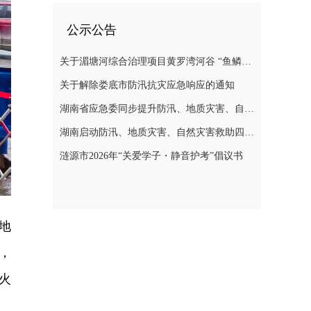
公示公告
关于湄塘河综合治理项目黄罗湾河谷 “鱼鳞坝”区域不对外开放的公告
关于解除娄底市防汛抗灾应急响应的通知
湖南省应急委同步提升防汛、地质灾害、自然灾害救助应急响应至三级
湖南启动防汛、地质灾害、自然灾害救助四级应急响应
涟源市2026年“关爱学子・静音护考”倡议书
地
，
火