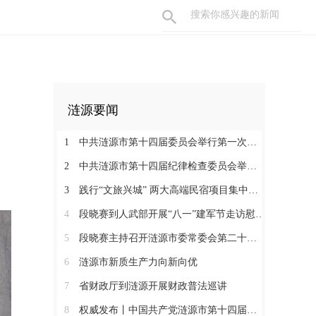
涟源要闻
1
中共涟源市第十四届委员会举行第一次全体会议 段晓赛当选市委书记 伍鹤群周杨当选市委副书记
2
中共涟源市第十四届纪律检查委员会举行第一次全体会议
3
践行“文旅兴城” 两大高端民宿项目集中签约开工 全力打造“湖湘地区文旅康养名城”
4
段晓赛到人武部开展“八一”建军节走访慰问活动
5
段晓赛主持召开涟源市委常委会第二十八次会议
6
涟源市新质生产力向新向优
7
省财政厅到涟源开展财政普法巡讲
8
权威发布丨中国共产党涟源市第十四届纪律检查委员会书记、副书记、常委名单