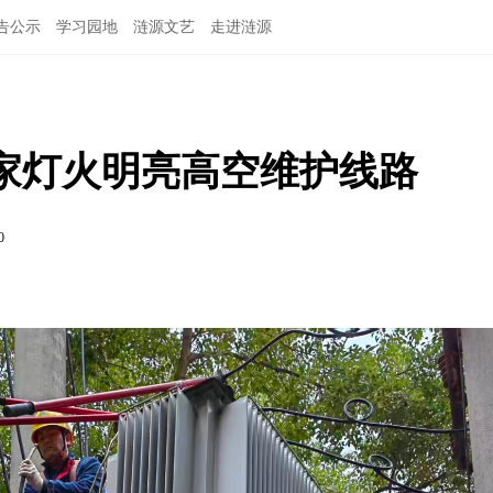
告公示
学习园地
涟源文艺
走进涟源
家灯火明亮高空维护线路
0